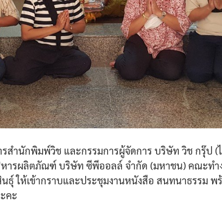
ำนักพิมพ์วิช และกรรมการผู้จัดการ บริษัท วิช กรุ๊ป 
านบริหารผลิตภัณฑ์ บริษัท ซีพีออลล์ จำกัด (มหาชน) คณ
าฬสินธุ์ ให้เข้ากราบและประชุมงานหนังสือ สนทนาธรรม
นะคะ