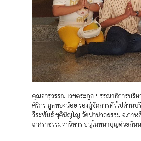
คุณจารุวรรณ เวชตระกูล บรรณาธิการบริหารส
ศิริกร มูลทองน้อย รองผู้จัดการทั่วไปด้
วีระพันธ์ ชุติปัญโญ วัดป่าปาลธรรม จ.ก
เกศราชวรมหาวิหาร อนุโมทนาบุญด้วยกัน