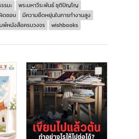
ธรรมะ
พระมหาวีระพันธ์ ชุติปัญโญ
บผิดชอบ
มีความยืดหยุ่นในการทำงานสูง
ิมพ์หนังสือครบวงจร
wishbooks