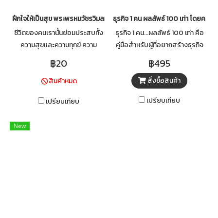
ฝึกใจให้เป็นสุข พระพรหมวัชรวิมลมุนี วิ. (บุญชิต ญาณสํวโร ป.ธ.9)
ธุรกิจ 1 คน ผลลัพธ์ 100 เท่า โดยครูแ
ชีวิตของคนเรานั้นย่อมประสบทั้ง
ธุรกิจ 1 คน...ผลลัพธ์ 100 เท่า คือ
ความสุขและความทุกข์ ความ
คู่มือสำหรับผู้ที่อยากสร้างธุรกิจ
สมหวังและความผิดหวัง ความได้
จากความรู้ ความสามารถ และ
฿20
฿495
มาและความสูญเสีย สิ่งทั้งหลาย
ประสบการณ์ของตนเอง โดยไม่
สั่งซื้อสินค้า
สินค้าหมด
เหล่านี้เป็นธรรมดาของโลก ไม่มีผู้
จำเป็นต้องมีทีมงานหรือเงินลงทุน
ใดหลีกพ้นได้ แม้เราจะพยายาม
จำนวนมาก หนังสือเล่มนี้ถ่ายทอด
เปรียบเทียบ
เปรียบเทียบ
จัดการสิ่งภายนอกให้เป็นไปตาม
แนวคิดและประสบการณ์จริงของ
ความปรารถนาเพียงใด ก็ไม่อาจ
ครูแป๋ว
New
ทำให้ทุกสิ่งเป็นไปดังใจได้ทั้งหมด