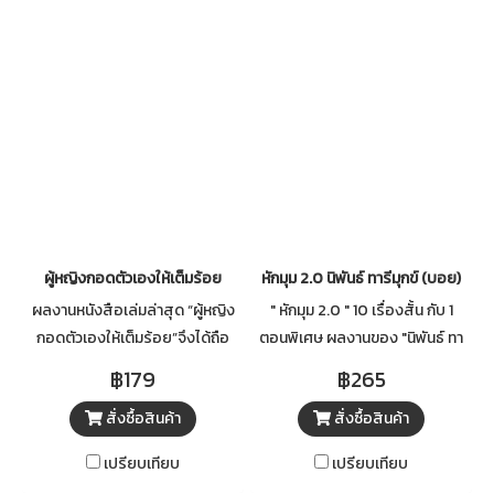
ผู้หญิงกอดตัวเองให้เต็มร้อย
หักมุม 2.0 นิพันธ์ ทารีมุกข์ (บอย)
ผลงานหนังสือเล่มล่าสุด “ผู้หญิง
" หักมุม 2.0 " 10 เรื่องสั้น กับ 1
กอดตัวเองให้เต็มร้อย”จึงได้ถือ
ตอนพิเศษ ผลงานของ "นิพันธ์ ทา
ฤกษ์เป็นงานเขียนที่กะทัดรัดออก
รีมุกข์" ที่จะเปิดประสบการณ์ใหม่
฿179
฿265
มาโลดแล่นสู่วังวนนักอ่าน โดยผู้
ในการอ่านไปกับอาการ ‘อิหยังวะ’
สั่งซื้อสินค้า
สั่งซื้อสินค้า
เขียนมีเป้าหมายเพื่อให้งานเขียน
?! - เริ่มแล้วครับ หลังจากที่ห่าง
เล่มนี้ได้กระตุกเตือนและชวนคิด ให้
หายกันไปนาน ไป ๆ ๆ ไปอ่านให้หาย
เปรียบเทียบ
เปรียบเทียบ
ผู้หญิงทั้งโลกหันมารักและมีคุณค่า
คิดถึงกัน...