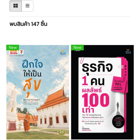
พบสินค้า 147 ชิ้น
New
New