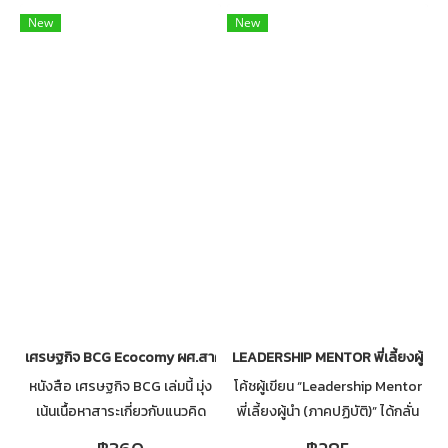
ในตนเอง
New
New
เศรษฐกิจ BCG Ecocomy ผศ.สาคร บัวบาน
LEADERSHIP MENTOR พี่เลี้ยงผู้นำ ภ
หนังสือ เศรษฐกิจ BCG เล่มนี้ มุ่ง
โค้ชผู้เขียน “Leadership Mentor
เน้นเนื้อหาสาระเกี่ยวกับแนวคิด
พี่เลี้ยงผู้นำ (ภาคปฏิบัติ)” ได้กลั่น
การผลิตสินค้าและการบริการเพื่อ
กรองประสบการณ์จริง และนำ