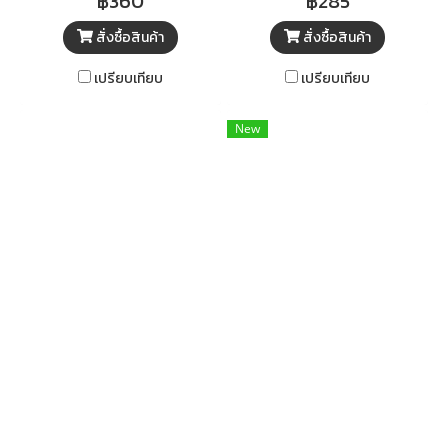
฿360
฿285
ความยั่งยืน การสร้างสรรค์
เสนอเนื้อหาในแบบที่เรียบง่าย แต่
สั่งซื้อสินค้า
สั่งซื้อสินค้า
นวัตกรรม และการประกอบการ
เปี่ยมด้วยพลัง ทั้งการพัฒนาทักษะ
เศรษฐกิจสีเขียว เศรษฐกิจชีวภาพ
ต่าง ๆ เช่น การฟัง การถาม และ
เปรียบเทียบ
เปรียบเทียบ
เศรษฐกิจหมุนเวียน เศรษฐกิจพอ
การโน้มน้าวใจ รวมถึงการนำ
เพียง และแนวคิดในการออกแบบ
กลยุทธ์ต่าง ๆ มาใช้ในสถานการณ์
New
โครงการประกอบการธุรกิจสี
ที่ซับซ้อนของการเป็นผู้นำ
เขียว