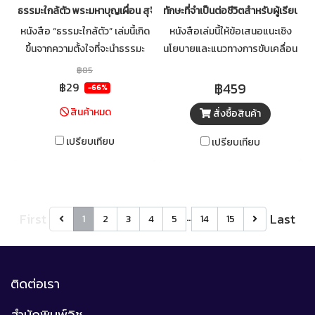
ธรรมะใกล้ตัว พระมหาบุญเผื่อน สุจิตฺโต
ทักษะที่จำเป็นต่อชีวิตสำหรับผู้เรียนใน
หนังสือ “ธรรมะใกล้ตัว” เล่มนี้เกิด
หนังสือเล่มนี้ให้ข้อเสนอแนะเชิง
ขึ้นจากความตั้งใจที่จะนำธรรมะ
นโยบายและแนวทางการขับเคลื่อน
ภายใต้เรื่องเล่าต่าง ๆ ให้สาธุชนได้
การพัฒนาทักษะที่จำเป็นต่อชีวิต
฿85
สดับรับฟัง และยังสามารถเผยแผ่
สำหรับผู้เรียนในโลกยุคใหม่อย่าง
฿459
฿29
-66%
ธรรมไปในวงกว้าง มิใช่ฟังกันอยู่
เป็นรูปธรรม ทั้งในระดับห้องเรียน
สินค้าหมด
สั่งซื้อสินค้า
แค่ในเขตพุทธสถานเท่านั้น
โรงเรียน และระบบการศึกษาโดย
รวม ด้วยความร่วมมือจากทุกภาค
เปรียบเทียบ
เปรียบเทียบ
ส่วน โดยเฉพาะการสนับสนุนครู
และบุคลากรทางการศึกษาให้มี
ความรู้ ทักษะ และแรงบันดาลใจใน
การออกแบบการเรียนรู้แบบใหม่
First
Last
…
1
2
3
4
5
14
15
ติดต่อเรา
สำนักพิมพ์วิช