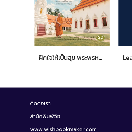
ฝึกใจให้เป็นสุข พระพรหมวัชรวิมลมุนี วิ. (บุญชิต ญาณสํวโร ป.ธ.9)
ติดต่อเรา
สำนักพิมพ์วิช
www.wishbookmaker.com