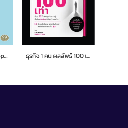
Wisdom, Virtue, Happiness เก่ง ดี มีสุข ดร.วรภัทร์ ภู่เจริญ
ธุรกิจ 1 คน ผลลัพธ์ 100 เท่า โดยครูแป๋ว จุฑามาศ อ่อนประดิษฐ