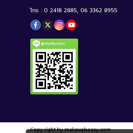
โทร : 0 2418 2885, 06 3362 8955
@wishbooks
Copy right by makewebeasy.com