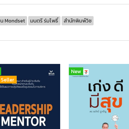
่ยน Mondset
มนตรี ร่มโพธิ์
สำนักพิมพ์วิช
New
 Seller