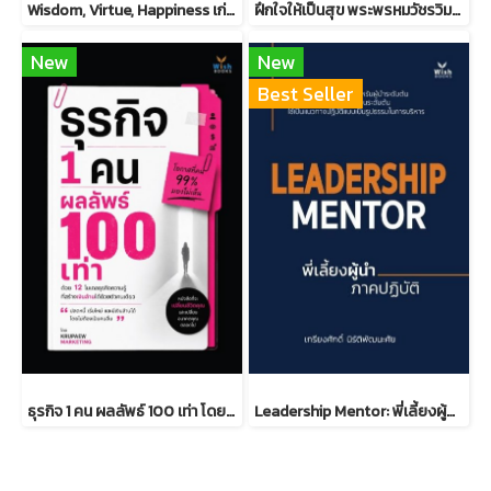
Wisdom, Virtue, Happiness เก่ง ดี มีสุข ดร.วรภัทร์ ภู่เจริญ
ฝึกใจให้เป็นสุข พระพรหมวัชรวิมลมุนี วิ. (บุญชิต ญาณสํวโร ป.ธ.9)
New
New
Best Seller
ธุรกิจ 1 คน ผลลัพธ์ 100 เท่า โดยครูแป๋ว จุฑามาศ อ่อนประดิษฐ
Leadership Mentor: พี่เลี้ยงผู้นำ ภาคปฏิบัติ