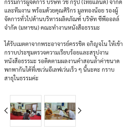
กรรมการผู้จัดการ บริษัท วิช กรุ๊ป (ไทยแลนด์) จำกัด
และทีมงาน พร้อมด้วยคุณศิริกร มูลทองน้อย รองผู้
จัดการทั่วไปด้านบริหารผลิตภัณฑ์ บริษัท ซีพีออลล์
จำกัด (มหาชน) คณะทำงานหนังสือธรรมะ
ได้รับเมตตาจากพระอาจารย์ครรชิต อกิญจโน ให้เข้า
กราบประชุมตรวจความเรียบร้อยและสรุปงาน
หนังสือธรรมะ รอติดตามผลงานคำสอนล้ำค่าขนาด
พกพากันได้ที่เซเว่นอีเลฟเว่นเร็ว ๆ นี้นะคะ กราบ
สาธุในธรรมค่ะ