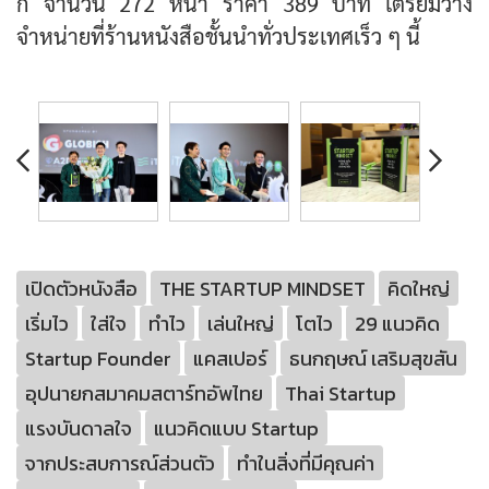
กี่ จำนวน 272 หน้า ราคา 389 บาท เตรียมวาง
จำหน่ายที่ร้านหนังสือชั้นนำทั่วประเทศเร็ว ๆ นี้
เปิดตัวหนังสือ
THE STARTUP MINDSET
คิดใหญ่
เริ่มไว
ใส่ใจ
ทำไว
เล่นใหญ่
โตไว
29 แนวคิด
Startup Founder
แคสเปอร์
ธนกฤษณ์ เสริมสุขสัน
อุปนายกสมาคมสตาร์ทอัพไทย
Thai Startup
แรงบันดาลใจ
แนวคิดแบบ Startup
จากประสบการณ์ส่วนตัว
ทำในสิ่งที่มีคุณค่า