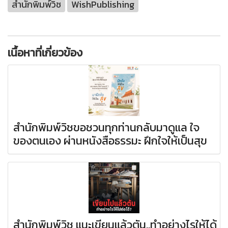
สำนักพิมพ์วิช
WishPublishing
เนื้อหาที่เกี่ยวข้อง
สำนักพิมพ์วิชขอชวนทุกท่านกลับมาดูแล ใจ
ของตนเอง ผ่านหนังสือธรรมะ ฝึกใจให้เป็นสุข
สำนักพิมพ์วิช แนะเขียนแล้วตัน..ทำอย่างไรให้ได้