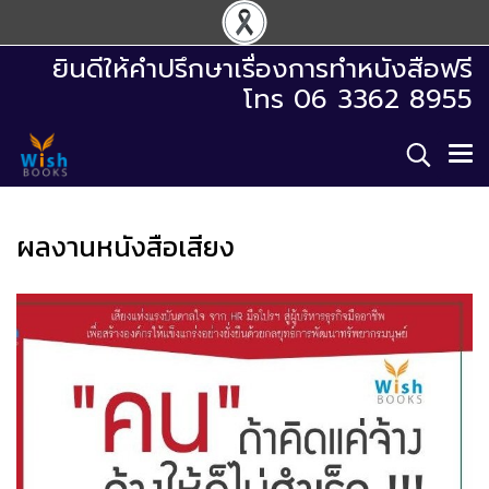
ยินดีให้คำปรึกษาเรื่องการทำหนังสือฟรี
โทร 06 3362 8955
ผลงานหนังสือเสียง