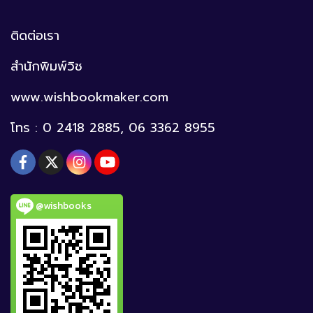
ติดต่อเรา
สำนักพิมพ์วิช
www.wishbookmaker.com
โทร : 0 2418 2885, 06 3362 8955
@wishbooks