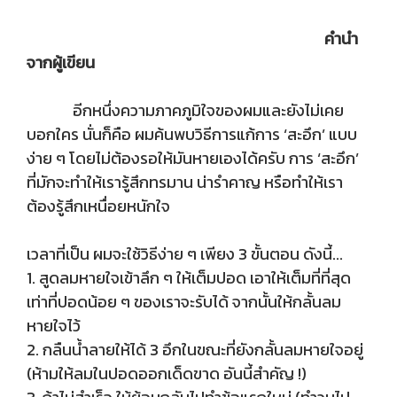
คำนำ
จากผู้เขียน
อีกหนึ่งความภาคภูมิใจของผมและยังไม่เคย
บอกใคร นั่นก็คือ ผมค้นพบวิธีการแก้การ ‘สะอึก’ แบบ
ง่าย ๆ โดยไม่ต้องรอให้มันหายเองได้ครับ การ ‘สะอึก’
ที่มักจะทำให้เรารู้สึกทรมาน น่ารำคาญ หรือทำให้เรา
ต้องรู้สึกเหนื่อยหนักใจ
เวลาที่เป็น ผมจะใช้วิธีง่าย ๆ เพียง 3 ขั้นตอน ดังนี้...
1. สูดลมหายใจเข้าลึก ๆ ให้เต็มปอด เอาให้เต็มที่ที่สุด
เท่าที่ปอดน้อย ๆ ของเราจะรับได้ จากนั้นให้กลั้นลม
หายใจไว้
2. กลืนน้ำลายให้ได้ 3 อึกในขณะที่ยังกลั้นลมหายใจอยู่
(ห้ามให้ลมในปอดออกเด็ดขาด อันนี้สำคัญ !)