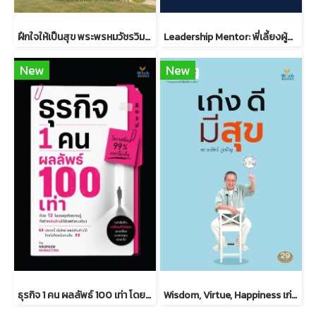
ฝึกใจให้เป็นสุข พระพรหมวัชรวิมลมุนี วิ. (บุญชิต ญาณสํวโร ป.ธ.9)
Leadership Mentor: พี่เลี้ยงผู้นำ ภาคปฏิบัติ
New
New
ธุรกิจ 1 คน ผลลัพธ์ 100 เท่า โดยครูแป๋ว จุฑามาศ อ่อนประดิษฐ
Wisdom, Virtue, Happiness เก่ง ดี มีสุข ดร.วรภัทร์ ภู่เจริญ