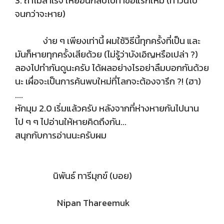
3. ถ้าไม่สำเร็จ ให้ย้อนกลับไปทำข้อแรกใหม่ (ทำวนไป
จนกว่าจะหาย)
ง่าย ๆ เพียงเท่านี้ ผมใช้วิธีนี้ทุกครั้งที่เป็น และ
มันก็หายทุกครั้งเสียด้วย (ไม่รู้ว่าบังเอิญหรือเปล่า ?)
ลองไปทำกันดูนะครับ ได้ผลอย่างไรอย่าลืมบอกกันด้วย
นะ เผื่อจะเป็นการค้นพบใหม่ที่โลกจะต้องจารึก ?! (ฮา)
....
หักมุม 2.0 เริ่มแล้วครับ หลังจากที่ห่างหายกันไปนาน
ไป ๆ ๆ ไปอ่านให้หายคิดถึงกัน...
สนุกกับการอ่านนะครับผม
นิพันธ์ ทารีมุกข์ (บอย)
Nipan Thareemuk