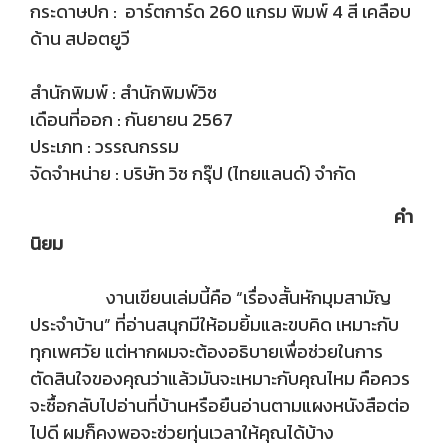
กระดาษปก : อาร์ตการ์ด 260 แกรม พิมพ์ 4 สี เคลือบ
ด้าน สปอตยูวี
สำนักพิมพ์ : สำนักพิมพ์วิช
เดือนที่ออก : กันยายน 2567
ประเภท : วรรณกรรม
จัดจำหน่าย : บริษัท วิช กรุ๊ป (ไทยแลนด์) จำกัด
คำ
นิยม
งานเขียนเล่มนี้คือ “เรื่องสั้นหักมุมสามัญ
ประจำบ้าน” ที่อ่านสนุกมีให้อมยิ้มและขบคิด เหมาะกับ
ทุกเพศวัย แต่หากผมจะต้องอธิบายเพื่อช่วยในการ
ตัดสินใจของคุณว่าแล้วมันจะเหมาะกับคุณไหม คือควร
จะซื้อกลับไปอ่านที่บ้านหรือยืนอ่านตามแผงหนังสือต่อ
ไปดี ผมก็คงพอจะช่วยทุ่นเวลาให้คุณได้บ้าง