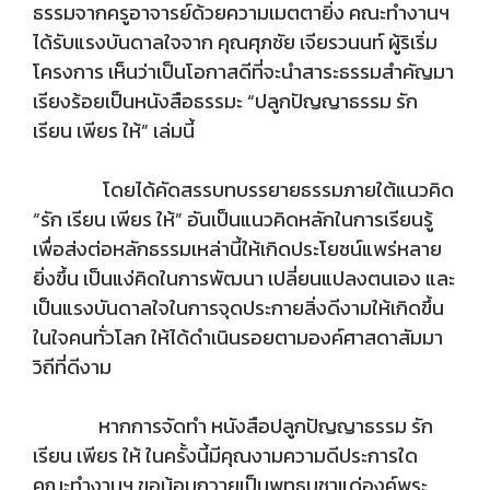
ธรรมจากครูอาจารย์ด้วยความเมตตายิ่ง คณะทำงานฯ
ได้รับแรงบันดาลใจจาก คุณศุภชัย เจียรวนนท์ ผู้ริเริ่ม
โครงการ เห็นว่าเป็นโอกาสดีที่จะนำสาระธรรมสำคัญมา
เรียงร้อยเป็นหนังสือธรรมะ “ปลูกปัญญาธรรม รัก
เรียน เพียร ให้” เล่มนี้
โดยได้คัดสรรบทบรรยายธรรมภายใต้แนวคิด
“รัก เรียน เพียร ให้” อันเป็นแนวคิดหลักในการเรียนรู้
เพื่อส่งต่อหลักธรรมเหล่านี้ให้เกิดประโยชน์แพร่หลาย
ยิ่งขึ้น เป็นแง่คิดในการพัฒนา เปลี่ยนแปลงตนเอง และ
เป็นแรงบันดาลใจในการจุดประกายสิ่งดีงามให้เกิดขึ้น
ในใจคนทั่วโลก ให้ได้ดำเนินรอยตามองค์ศาสดาสัมมา
วิถีที่ดีงาม
หากการจัดทำ หนังสือปลูกปัญญาธรรม รัก
เรียน เพียร ให้ ในครั้งนี้มีคุณงามความดีประการใด
คณะทำงานฯ ขอน้อมถวายเป็นพุทธบูชาแด่องค์พระ