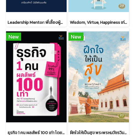
Leadership Mentor: พี่เลี้ยงผู้นำ ภาคปฏิบัติ
Wisdom, Virtue, Happiness เก่ง ดี มีสุข ดร.วรภัทร์ ภู่เจริญ
New
New
ธุรกิจ 1 คน ผลลัพธ์ 100 เท่า โดยครูแป๋ว จุฑามาศ อ่อนประดิษฐ
ฝึกใจให้เป็นสุข พระพรหมวัชรวิมลมุนี วิ. (บุญชิต ญาณสํวโร ป.ธ.9)