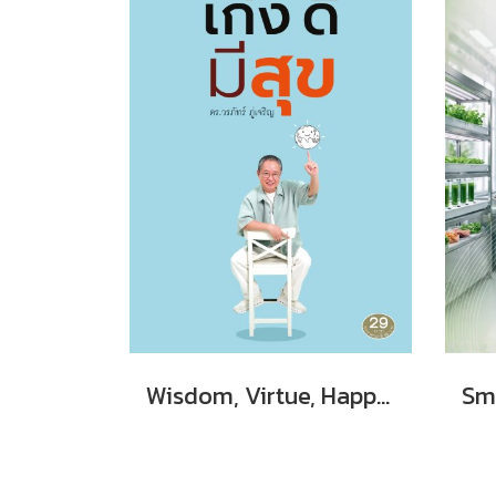
Wisdom, Virtue, Happiness เก่ง ดี มีสุข ดร.วรภัทร์ ภู่เจริญ