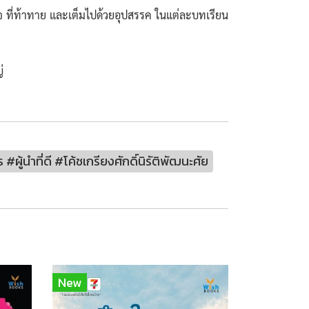
กิจ ที่ท้าทาย และเต็มไปด้วยอุปสรรค ในแต่ละบทเรียน
่
้นำที่ดี #โค้ชเกรียงศักดิ์นิรัติพัฒนะศัย
New