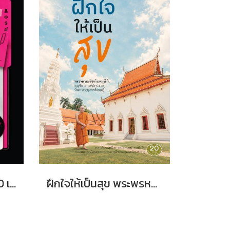
ธุรกิจ 1 คน ผลลัพธ์ 100 เท่า โดยครูแป๋ว จุฑามาศ อ่อนประดิษฐ
ฝึกใจให้เป็นสุข พระพรหมวัชรวิมลมุนี วิ. (บุญชิต ญาณสํวโร ป.ธ.9)