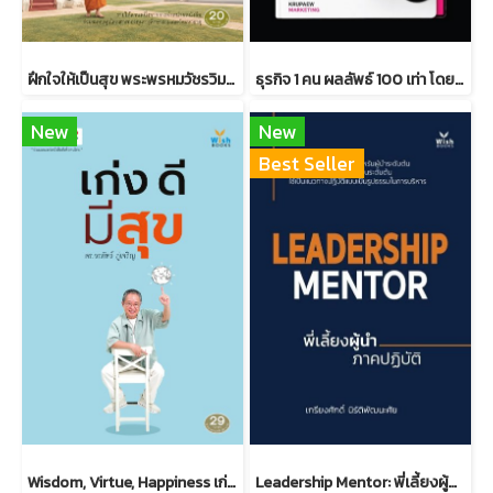
ฝึกใจให้เป็นสุข พระพรหมวัชรวิมลมุนี วิ. (บุญชิต ญาณสํวโร ป.ธ.9)
ธุรกิจ 1 คน ผลลัพธ์ 100 เท่า โดยครูแป๋ว จุฑามาศ อ่อนประดิษฐ
New
New
Best Seller
Wisdom, Virtue, Happiness เก่ง ดี มีสุข ดร.วรภัทร์ ภู่เจริญ
Leadership Mentor: พี่เลี้ยงผู้นำ ภาคปฏิบัติ