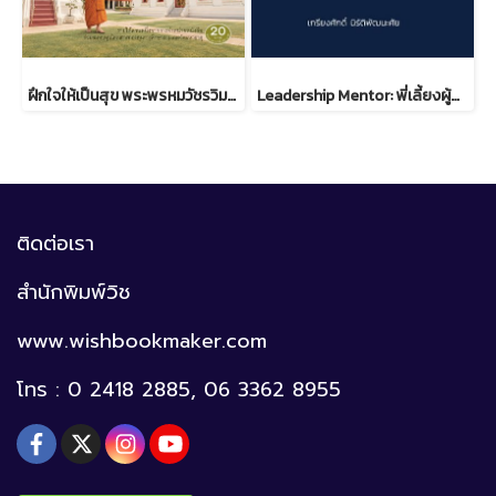
ฝึกใจให้เป็นสุข พระพรหมวัชรวิมลมุนี วิ. (บุญชิต ญาณสํวโร ป.ธ.9)
Leadership Mentor: พี่เลี้ยงผู้นำ ภาคปฏิบัติ
ติดต่อเรา
สำนักพิมพ์วิช
www.wishbookmaker.com
โทร : 0 2418 2885, 06 3362 8955