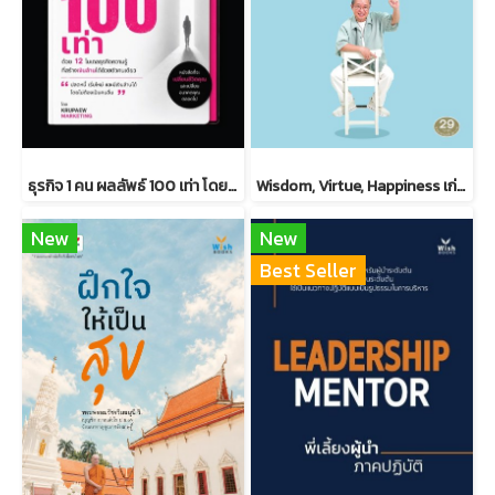
ธุรกิจ 1 คน ผลลัพธ์ 100 เท่า โดยครูแป๋ว จุฑามาศ อ่อนประดิษฐ
Wisdom, Virtue, Happiness เก่ง ดี มีสุข ดร.วรภัทร์ ภู่เจริญ
New
New
Best Seller