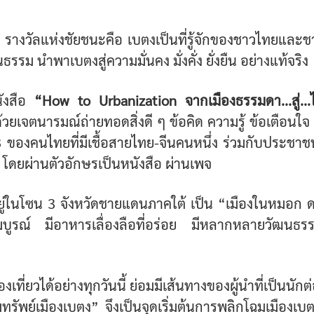
างวัลแห่งชัยชนะคือ เบตงเป็นที่รู้จักของชาวไทยและชา
ฒนธรรม นำพาเบตงสู่ความมั่นคง มั่งคั่ง ยั่งยืน อย่างแท้จริง
นังสือ
“How to Urbanization จากเมืองธรรมดา...สู่.
้วยเจตนารมณ์ถ่ายทอดสิ่งดี ๆ ข้อคิด ความรู้ ข้อเตือน
 3 ของคนไทยที่มีเชื้อสายไทย-จีนคนหนึ่ง ร่วมกับประชา
โดยผ่านตัวอักษรเป็นหนังสือ ผ่านเพจ
อยู่ในโซน 3 จังหวัดชายแดนภาคใต้ เป็น “เมืองในหมอก
สมบูรณ์ มีอาหารเลื่องลือที่อร่อย มีหลากหลายวัฒนธรรม
เที่ยวได้อย่างทุกวันนี้ ย่อมมีเส้นทางของผู้นำที่เป็นนักต่อส
รัพย์เมืองเบตง” จึงเป็นจุดเริ่มต้นการพลิกโฉมเมืองเบ