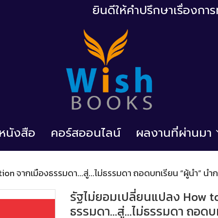
ยินดีให้คำปรึกษาเรื่องก
้อหนังสือ
คอร์สออนไลน์
ผลงานที่ผ่านมา
ion จากเมืองธรรมดา...สู่...ไม่ธรรมดา ถอดบทเรียน “ผู้นำ” 
รัฐไม่ยอมเปลี่ยนแปลง How t
ธรรมดา...สู่...ไม่ธรรมดา ถอดบ