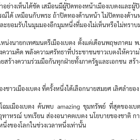
น้าอย่างเห็นได้ชัด เสมือนมีผู้ปิดทองหน้าเมืองเบตงและผ
ูรณ์ได้ เหมือนกับพระ ถ้าปิดทองด้านหน้า ไม่ปิดทองด้านหลัง
กและยอมรับในมุมมองอีกมุมหนึ่งที่มองไม่เห็นหรือไม่ทรา
น่งนายกเทศมนตรีเมืองเบตง ตั้งแต่เดือนพฤษภาคม พ.ศ
ความคิด พลังความศรัทธาที่ประชาชนชาวเบตงให้ความไว้วา
โดยสร้างความร่วมมือกันทุกฝ่ายทั้งภาครัฐและเอกชน ส
้องชาวเมืองเบตง ที่ครั้งหนึ่งได้เลือกนายสมยศ เลิศลำย
พลิกโฉมเมืองเบตง ค้นพบ amazing ขุมทรัพย์ ที่สุดขอ
ือนใจ อุทาหรณ์ บทเรียน ส่องอนาคตเบตง นโยบายของชาติ 
ึ่งของโลกในช่วงเวลาหนึ่งเท่านั้น