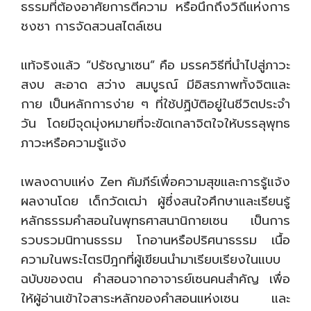
ธรรมที่ต้องอาศัยการตีความ หรือนึกถึงวิถีแห่งการ
ชงชา การจัดสวนสไตล์เซน
แท้จริงแล้ว “ปรัชญาเซน” คือ มรรควิธีที่นำไปสู่ภาวะ
สงบ สะอาด สว่าง สมบูรณ์ มีอิสรภาพทั้งจิตและ
กาย เป็นหลักการง่าย ๆ ที่ใช้ปฏิบัติอยู่ในชีวิตประจำ
วัน โดยมีจุดมุ่งหมายที่จะขัดเกลาจิตใจให้บรรลุพุทธ
ภาวะหรือความรู้แจ้ง
เพลงดาบแห่ง Zen คัมภีร์เพื่อความสุขและการรู้แจ้ง
ผลงานโดย เด็กวัดเฒ่า ผู้ซึ่งสนใจศึกษาและเรียนรู้
หลักธรรมคำสอนในพุทธศาสนานิกายเซน เป็นการ
รวบรวมนิทานธรรม โกอานหรือปริศนาธรรม เนื้อ
ความในพระไตรปิฎกที่ผู้เขียนนำมาเรียบเรียงในแบบ
ฉบับของตน คำสอนจากอาจารย์เซนคนสำคัญ เพื่อ
ให้ผู้อ่านเข้าใจสาระหลักของคำสอนแห่งเซน และ