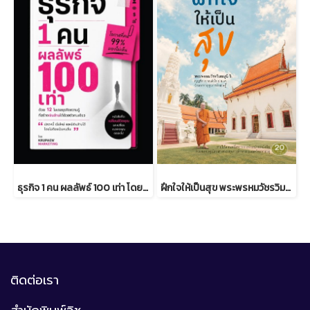
ธุรกิจ 1 คน ผลลัพธ์ 100 เท่า โดยครูแป๋ว จุฑามาศ อ่อนประดิษฐ
ฝึกใจให้เป็นสุข พระพรหมวัชรวิมลมุนี วิ. (บุญชิต ญาณสํวโร ป.ธ.9)
ติดต่อเรา