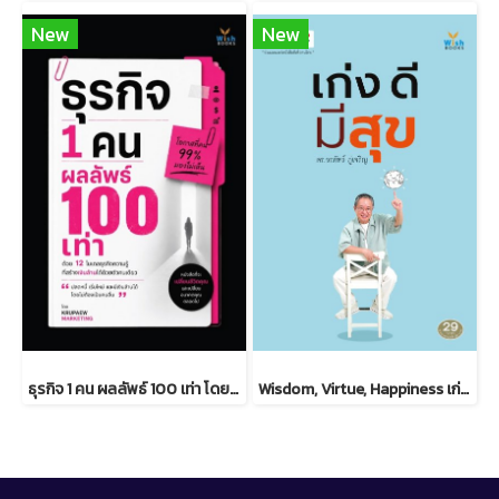
New
New
ธุรกิจ 1 คน ผลลัพธ์ 100 เท่า โดยครูแป๋ว จุฑามาศ อ่อนประดิษฐ
Wisdom, Virtue, Happiness เก่ง ดี มีสุข ดร.วรภัทร์ ภู่เจริญ