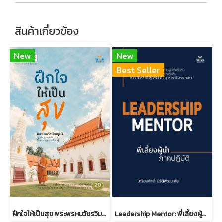
สินค้าเกี่ยวข้อง
New
New
Best Seller
ฝึกใจให้เป็นสุข พระพรหมวัชรวิมลมุนี วิ. (บุญชิต ญาณสํวโร ป.ธ.9)
Leadership Mentor: พี่เลี้ยงผู้นำ ภาคปฏิบัติ