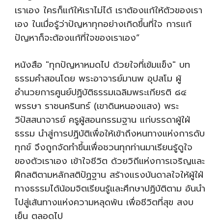
เราเอง ใครก็แก้ให้เราไม่ได้ เราต้องแก้ให้ตัวของเรา
เอง ในเมื่อรู้ว่าปัญหาทุกอย่างเกิดขึ้นที่ใจ การแก้
ปัญหาก็จะต้องแก้ที่ใจของเราเอง”
หนังสือ "ทุกปัญหาหมดไป ด้วยใจที่เข้มแข็ง" บท
ธรรมคำสอนโดย พระอาจารย์มานพ อุปสโม ผู้
อำนวยการศูนย์ปฏิบัติธรรมเฉลิมพระเกียรติ ๘๔
พรรษา ราชนครินทร์ (เขาดินหนองแสง) พระ
วิปัสสนาจารย์ ครูผู้สอนกรรมฐาน แก่บรรดาผู้ใฝ่
ธรรม นำสู่การปฏิบัติเพื่อให้เข้าถึงหนทางแห่งการดับ
ทุกข์ จึงถูกจัดทำขึ้นเพื่อชวนทุกท่านมาเรียนรู้ดูใจ
ของตัวเราเอง เข้าใจชีวิต ด้วยวิถีแห่งการเจริญและ
ฝึกสติตามหลักสติปัฏฐาน สร้างแรงบันดาลใจให้ผู้ใฝ่
ทางธรรมได้น้อมจิตเรียนรู้และศึกษาปฏิบัติตาม อันนำ
ไปสู่เส้นทางแห่งความหลุดพ้น เพื่อชีวิตที่สุข สงบ
เย็น ตลอดไป