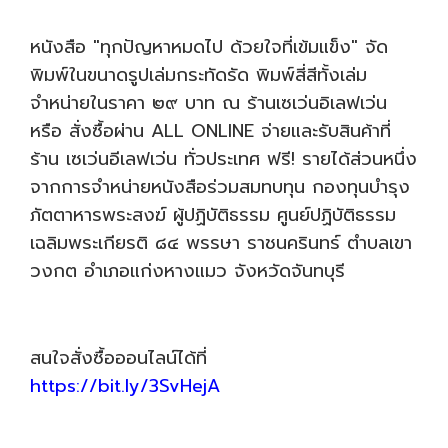
หนังสือ "ทุกปัญหาหมดไป ด้วยใจที่เข้มแข็ง" จัด
พิมพ์ในขนาดรูปเล่มกระทัดรัด พิมพ์สี่สีทั้งเล่ม
จำหน่ายในราคา ๒๙ บาท ณ ร้านเซเว่นอิเลฟเว่น
หรือ สั่งซื้อผ่าน ALL ONLINE จ่ายและรับสินค้าที่
ร้าน เซเว่นอีเลฟเว่น ทั่วประเทศ ฟรี! รายได้ส่วนหนึ่ง
จากการจำหน่ายหนังสือร่วมสมทบทุน กองทุนบำรุง
ภัตตาหารพระสงฆ์ ผู้ปฏิบัติธรรม ศูนย์ปฏิบัติธรรม
เฉลิมพระเกียรติ ๘๔ พรรษา ราชนครินทร์ ตำบลเขา
วงกต อำเภอแก่งหางแมว จังหวัดจันทบุรี
สนใจสั่งซื้อออนไลน์ได้ที่
https://bit.ly/3SvHejA