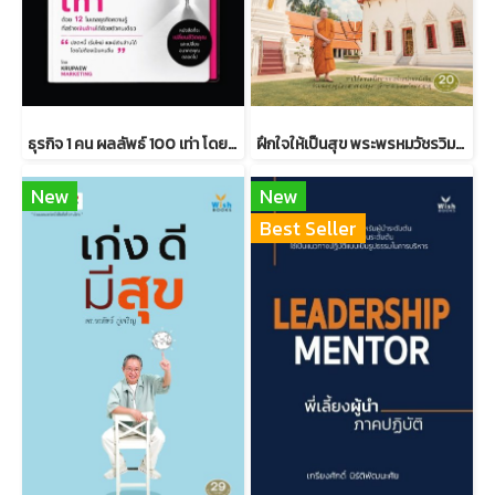
ธุรกิจ 1 คน ผลลัพธ์ 100 เท่า โดยครูแป๋ว จุฑามาศ อ่อนประดิษฐ
ฝึกใจให้เป็นสุข พระพรหมวัชรวิมลมุนี วิ. (บุญชิต ญาณสํวโร ป.ธ.9)
New
New
Best Seller