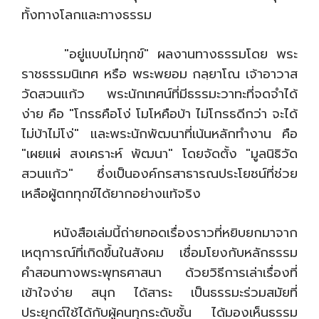
ทั้งทางโลกและทางธรรม
"อยู่แบบไม่ทุกข์" ผลงานทางธรรมโดย พระ
ราชธรรมนิเทศ หรือ พระพยอม กลฺยาโณ เจ้าอาวาส
วัดสวนแก้ว พระนักเทศน์ที่มีธรรมะวาทะที่จดจำได้
ง่าย คือ "โกรธคือโง่ โมโหคือบ้า ไม่โกรธดีกว่า จะได้
ไม่บ้าไม่โง่" และพระนักพัฒนาที่เน้นหลักทำงาน คือ
"เผยแผ่ สงเคราะห์ พัฒนา" โดยจัดตั้ง "มูลนิธิวัด
สวนแก้ว" ซึ่งเป็นองค์กรสาธารณประโยชน์ที่ช่วย
เหลือผู้ตกทุกข์ได้ยากอย่างแท้จริง
หนังสือเล่มนี้ถ่ายทอดเรื่องราวที่หยิบยกมาจาก
เหตุการณ์ที่เกิดขึ้นในสังคม เชื่อมโยงกับหลักธรรม
คำสอนทางพระพุทธศาสนา ด้วยวิธีการเล่าเรื่องที่
เข้าใจง่าย สนุก ได้สาระ เป็นธรรมะร่วมสมัยที่
ประยุกต์ใช้ได้กับผู้คนทุกระดับชั้น ได้มองเห็นธรรม