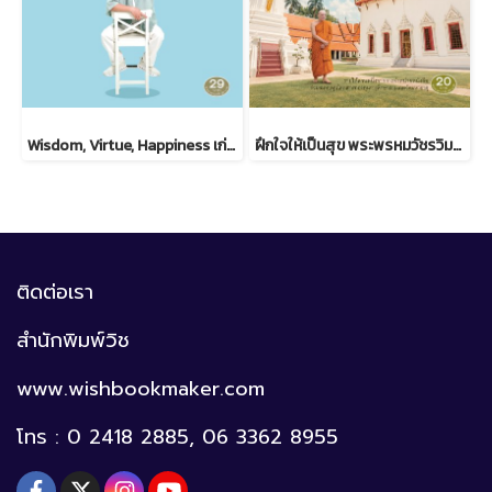
Wisdom, Virtue, Happiness เก่ง ดี มีสุข ดร.วรภัทร์ ภู่เจริญ
ฝึกใจให้เป็นสุข พระพรหมวัชรวิมลมุนี วิ. (บุญชิต ญาณสํวโร ป.ธ.9)
ติดต่อเรา
สำนักพิมพ์วิช
www.wishbookmaker.com
โทร : 0 2418 2885, 06 3362 8955