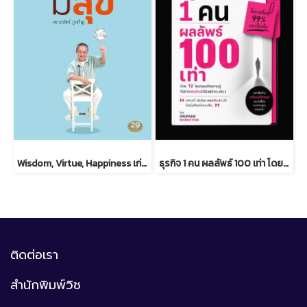
Wisdom, Virtue, Happiness เก่ง ดี มีสุข ดร.วรภัทร์ ภู่เจริญ
ธุรกิจ 1 คน ผลลัพธ์ 100 เท่า โดยครูแป๋ว จุฑามาศ อ่อนประดิษฐ
ติดต่อเรา
สำนักพิมพ์วิช