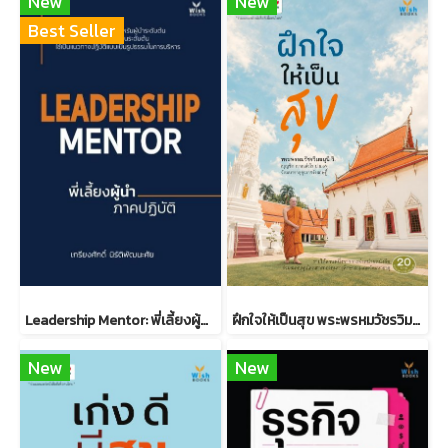
New
New
Best Seller
Leadership Mentor: พี่เลี้ยงผู้นำ ภาคปฏิบัติ
ฝึกใจให้เป็นสุข พระพรหมวัชรวิมลมุนี วิ. (บุญชิต ญาณสํวโร ป.ธ.9)
New
New