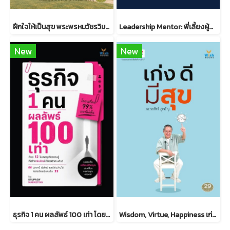
ฝึกใจให้เป็นสุข พระพรหมวัชรวิมลมุนี วิ. (บุญชิต ญาณสํวโร ป.ธ.9)
Leadership Mentor: พี่เลี้ยงผู้นำ ภาคปฏิบัติ
New
New
ธุรกิจ 1 คน ผลลัพธ์ 100 เท่า โดยครูแป๋ว จุฑามาศ อ่อนประดิษฐ
Wisdom, Virtue, Happiness เก่ง ดี มีสุข ดร.วรภัทร์ ภู่เจริญ