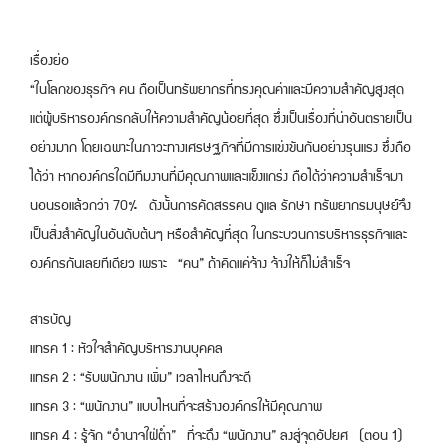
เรื่องย่อ
“ในโลกของธุรกิจ คน ถือเป็นทรัพยากรที่ทรงคุณค่าและมีความสำคัญสูงสุด
แต่ผู้บริหารองค์กรกลับให้ความสำคัญน้อยที่สุด ซึ่งเป็นเรื่องที่น่าอันตรายเป็น
อย่างมาก โดยเฉพาะในภาวะทางเศรษฐกิจที่มีการแข่งขันกันอย่างรุนแรง ซึ่งถือ
ได้ว่า หากองค์กรใดมีทีมงานที่มีคุณภาพและแข็งแกร่ง ถือได้ว่าความสำเร็จมา
นอนรอแล้วกว่า 70% ดังนั้นการคัดสรรคน ดูแล รักษา ทรัพยากรมนุษย์จึง
เป็นสิ่งสำคัญในอันดับต้นๆ หรือสำคัญที่สุด ในกระบวนการบริหารธุรกิจและ
องค์กรกันเลยทีเดียว เพราะ “คน” ถ้าคิดแค่จ้าง จ้างให้ก็ไม่สำเร็จ
สารบัญ
แทรค 1 : หัวใจสำคัญบริหารงานบุคคล
แทรค 2 : “รับพนักงาน เพิ่ม” เวลาไหนถึงจะดี
แทรค 3 : “พนักงาน” แบบไหนที่จะสร้างองค์กรให้มีคุณภาพ
แทรค 4 : รู้จัก “อำนาจใฝ่ต่ำ” ที่จะดึง “พนักงาน” ลงสู่จุดอัปยศ (ตอน 1)