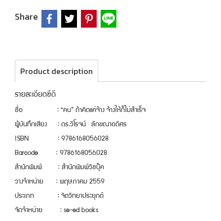
Share
Product description
รายละเอียดซีดี
ชื่อ : “คน” ถ้าคิดแค่จ้าง จ้างให้ก็ไม่สำเร็จ
ผู้บันทึกเสียง : ดร.วิโรจน์ ลักขณาอดิศร
ISBN : 9786168056028
Barcode : 9786168056028
สำนักพิมพ์ : สำนักพิมพ์วิชบุ๊ค
วางจำหน่าย : พฤษภาคม 2559
ประเภท : จิตวิทยาประยุกต์
จัดจำหน่าย : se-ed books