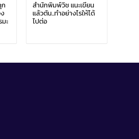
ุก
สำนักพิมพ์วิช แนะเขียน
อง
แล้วตัน..ทำอย่างไรให้ได้
รมะ
ไปต่อ