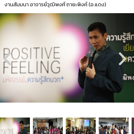
งานสัมมนา อาจารย์วุฒิพงศ์ ถายะพิงค์ (อ.แดง)