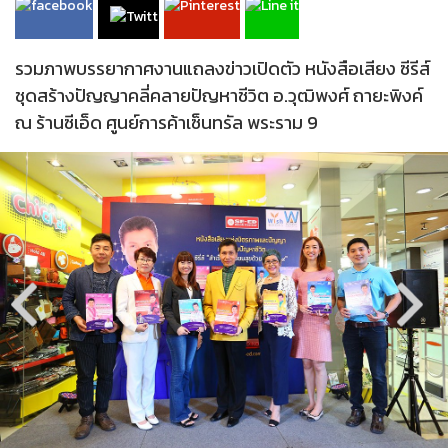
รวมภาพบรรยากาศงานแถลงข่าวเปิดตัว หนังสือเสียง ซีรีส์
ชุดสร้างปัญญาคลี่คลายปัญหาชีวิต อ.วุฒิพงศ์ ถายะพิงค์
ณ ร้านซีเอ็ด ศูนย์การค้าเซ็นทรัล พระราม 9