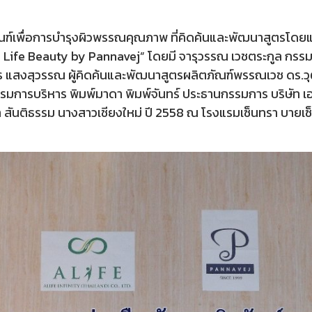
ิตภัณฑ์เพื่อการบำรุงผิวพรรณคุณภาพ ที่คิดค้นและพัฒนาสูตร
e Beauty by Pannavej” โดยมี จารุวรรณ เวชตระกูล กรรมการผู้
สงสุวรรณ ผู้คิดค้นและพัฒนาสูตรผลิตภัณฑ์พรรณเวช ดร.วุฒิ
การบริหาร พิมพ์มาดา พิมพ์จันทร์ ประธานกรรมการ บริษัท เอไลฟ
ษา สันติธรรม นางสาวเชียงใหม่ ปี 2558 ณ โรงแรมเซ็นทรา บายเ