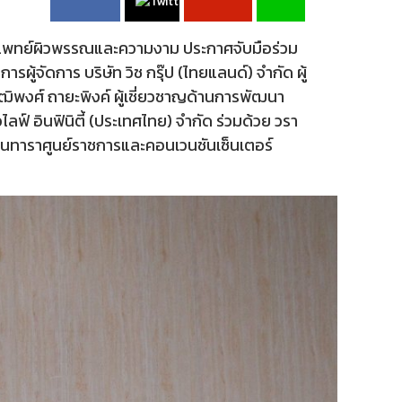
โดยแพทย์ผิวพรรณและความงาม ประกาศจับมือร่วม
จัดการ บริษัท วิช กรุ๊ป (ไทยแลนด์) จำกัด ผู้
พงศ์ ถายะพิงค์ ผู้เชี่ยวชาญด้านการพัฒนา
์ อินฟินิตี้ (ประเทศไทย) จำกัด ร่วมด้วย วรา
ซ็นทาราศูนย์ราชการและคอนเวนชันเซ็นเตอร์