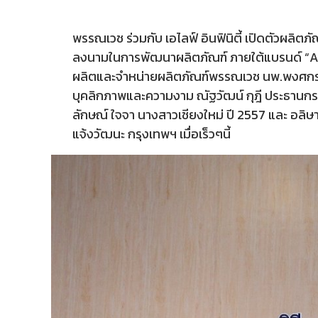
พรรณเวช ร่วมกับ เอไลฟ์ อินฟินิตี้ เปิดตัวผล
ลงนามในการพัฒนาผลิตภัณฑ์ ภายใต้แบรนด์ “A Lif
ผลิตและจำหน่ายผลิตภัณฑ์พรรณเวช นพ.พงศกร แ
บุคลิกภาพและความงาม ณัฐวัฒน์ กุฎี ประธานกรรม
ลักษณ์ ใจจา นางสาวเชียงใหม่ ปี 2557 และ อลิ
แจ้งวัฒนะ กรุงเทพฯ เมื่อเร็วๆนี้